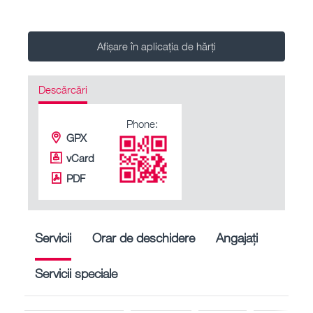
Afișare în aplicația de hărți
Descărcări
Phone:
GPX
vCard
PDF
Servicii
Orar de deschidere
Angajați
Servicii speciale