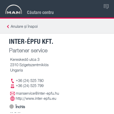
RO
Căutare centru
Anulare și înapoi
INTER-ÉPFU KFT.
Partener service
Kereskedő utca 3
2310 Szigetszentmiklós
Ungaria
+36 (24) 525 780
+36 (24) 525 799
manservice@inter-epfu.hu
http://www.inter-epfu.eu
Închis
-- – --