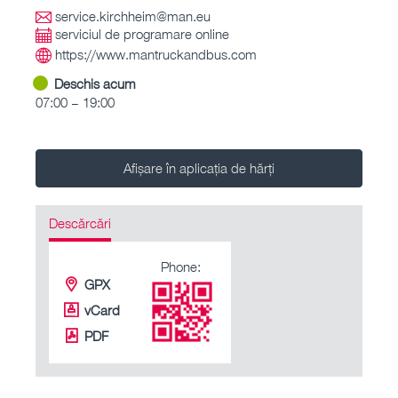
service.kirchheim@man.eu
serviciul de programare online
https://www.mantruckandbus.com
Deschis acum
07:00 – 19:00
Afișare în aplicația de hărți
Descărcări
Phone:
GPX
vCard
PDF