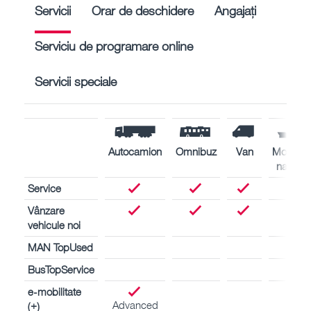
Servicii
Orar de deschidere
Angajați
Serviciu de programare online
Servicii speciale
Autocamion
Omnibuz
Van
Motoare
navale
Service
Vânzare
vehicule noi
MAN TopUsed
BusTopService
e-mobilitate
Advanced
(+)