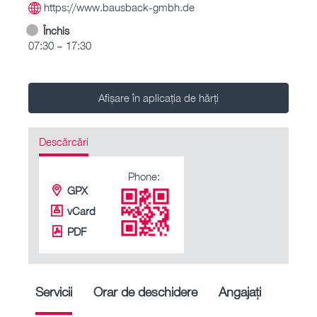
https://www.bausback-gmbh.de
Închis
07:30 – 17:30
Afișare în aplicația de hărți
Descărcări
Phone:
GPX
vCard
PDF
Servicii
Orar de deschidere
Angajați