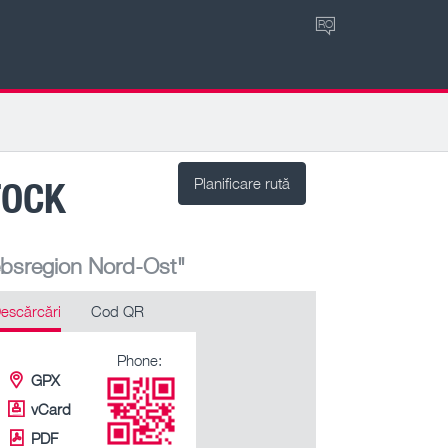
RO
TOCK
Planificare rută
ebsregion Nord-Ost"
escărcări
Cod QR
Phone:
GPX
vCard
PDF