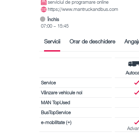
serviciul de programare online
https://www.mantruckandbus.com
Închis
07:00 – 15:45
Servicii
Orar de deschidere
Angaja
Autoc
Service
Vânzare vehicule noi
MAN TopUsed
BusTopService
e-mobilitate (+)
Adva