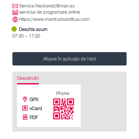
Service.Neckarelz@man.eu
serviciul de programare online
https://www.mantruckandbus.com
Deschis acum
07:30 – 17:30
Afișare în aplicația de hărți
Descărcări
Phone:
GPX
vCard
PDF