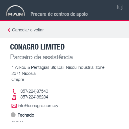
PT
Procura de centros de apoio
Cancelar e voltar
CONAGRO LIMITED
Parceiro de assistência
1 Alikou & Pentagias Str, Dali-Nisou Industrial zone
2571 Nicosia
Chipre
+357(224)87540
+357(224)88284
info@conagro.com.cy
Fechado
-- – --