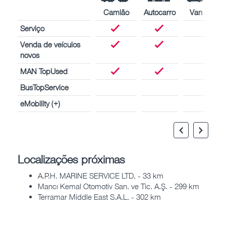
Camião
Autocarro
Van
Serviço
Venda de veículos
novos
MAN TopUsed
BusTopService
eMobility (+)
Localizações próximas
A.P.H. MARINE SERVICE LTD. - 33 km
Mancı Kemal Otomotiv San. ve Tic. A.Ş. - 299 km
Terramar Middle East S.A.L. - 302 km