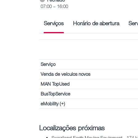
07:00 – 16:00
Serviços
Horário de abertura
Ser
Serviço
Venda de veículos novos
MAN TopUsed
BusTopService
eMobility (+)
Localizações próximas
Swaziland Earth Moving Equipment - 174 