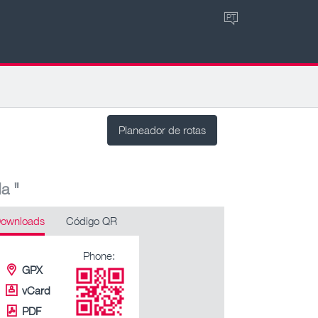
PT
Planeador de rotas
a "
ownloads
Código QR
Phone:
GPX
vCard
PDF