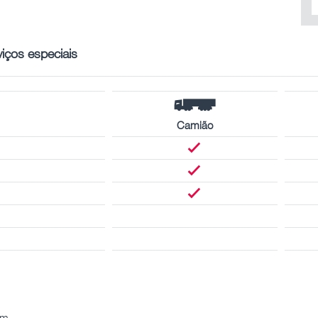
viços especiais
Camião
km