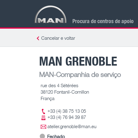
Procura de centros de apoio
Cancelar e voltar
MAN GRENOBLE
MAN-Companhia de serviço
rue des 4 Sétérées
38120 Fontanil-Cornillon
França
+33 (4) 38 75 13 05
+33 (4) 76 94 39 87
atelier.grenoble@man.eu
Fechado