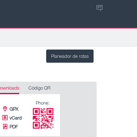
PT
Planeador de rotas
ownloads
Código QR
Phone:
GPX
vCard
PDF