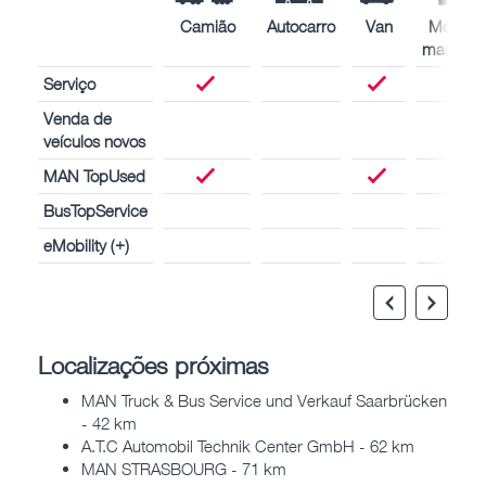
Camião
Autocarro
Van
Motores
marítimo
Serviço
Venda de
veículos novos
MAN TopUsed
BusTopService
eMobility (+)
Localizações próximas
MAN Truck & Bus Service und Verkauf Saarbrücken
- 42 km
A.T.C Automobil Technik Center GmbH - 62 km
MAN STRASBOURG - 71 km