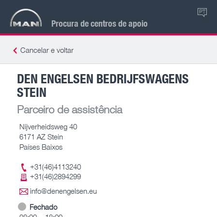
PT
Procura de centros de apoio
Cancelar e voltar
DEN ENGELSEN BEDRIJFSWAGENS
STEIN
Parceiro de assistência
Nijverheidsweg 40
6171 AZ Stein
Países Baixos
+31(46)4113240
+31(46)2894299
info@denengelsen.eu
Fechado
08:00 – 18:00