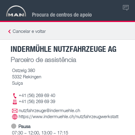
PT
Procura de centros de apoio
Cancelar e voltar
INDERMÜHLE NUTZFAHRZEUGE AG
Parceiro de assistência
Ostzelg 380
5332 Rekingen
Suíça
+41 (56) 269 69 40
+41 (56) 269 69 39
nutzfahrzeuge@indermuehle.ch
https://www.indermuehle.ch/nutzfahrzeugwerkstatt
Pausa
07:30 – 12:00, 13:00 – 17:15