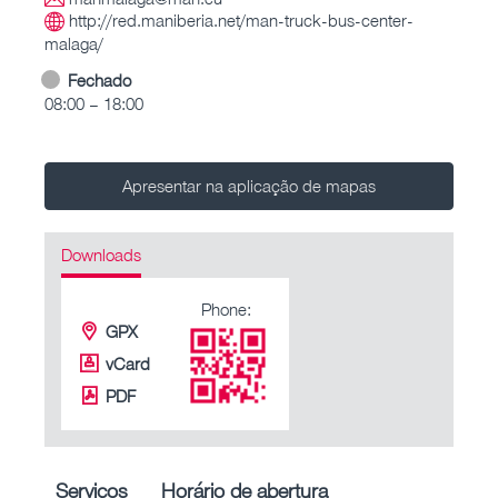
http://red.maniberia.net/man-truck-bus-center-
malaga/
Fechado
08:00 – 18:00
Apresentar na aplicação de mapas
Downloads
Phone:
GPX
vCard
PDF
Serviços
Horário de abertura