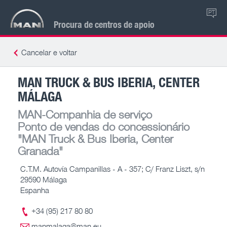
PT
Procura de centros de apoio
Cancelar e voltar
MAN TRUCK & BUS IBERIA, CENTER
MÁLAGA
MAN-Companhia de serviço
Ponto de vendas do concessionário
"MAN Truck & Bus Iberia, Center
Granada"
C.T.M. Autovía Campanillas - A - 357; C/ Franz Liszt, s/n
29590 Málaga
Espanha
+34 (95) 217 80 80
manmalaga@man.eu