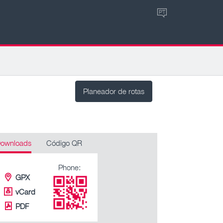
PT
Planeador de rotas
ownloads
Código QR
Phone:
GPX
vCard
PDF