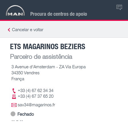
PT
Procura de centros de apoio
Cancelar e voltar
ETS MAGARINOS BEZIERS
Parceiro de assistência
3 Avenue d'Amsterdam - ZA Via Europa
34350 Vendres
França
+33 (4) 67 62 34 34
+33 (4) 67 37 65 20
sav34@magarinos.fr
Fechado
-- – --