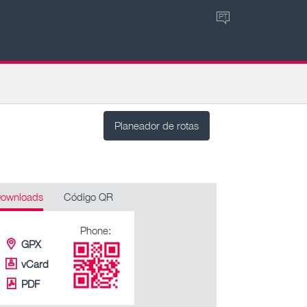
PT
Planeador de rotas
ownloads
Código QR
Phone:
GPX
vCard
PDF