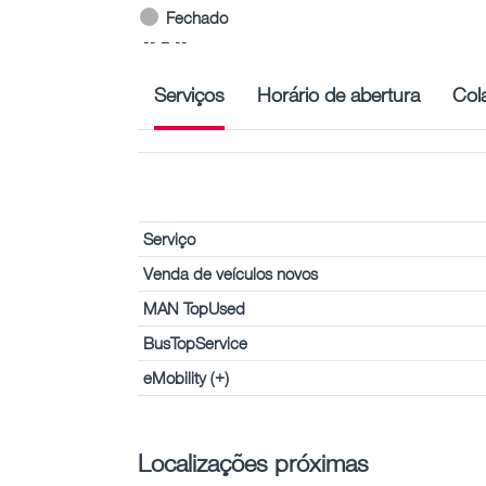
Fechado
-- – --
Serviços
Horário de abertura
Col
Serviço
Venda de veículos novos
MAN TopUsed
BusTopService
eMobility (+)
Localizações próximas