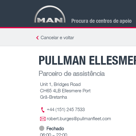
Procura de centros de apoio
Cancelar e voltar
PULLMAN ELLESME
Parceiro de assistência
Unit 1, Bridges Road
CH65 4LB Ellesmere Port
Grã-Bretanha
+44 (151) 245 7533
robert.burges@pullmanfleet.com
Fechado
06:00 – 22:00