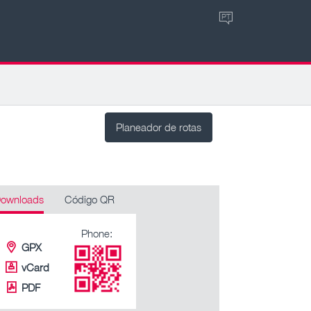
PT
Planeador de rotas
ownloads
Código QR
Phone:
GPX
vCard
PDF