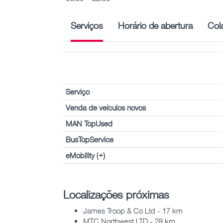
Serviços
Horário de abertura
Col
Serviço
Venda de veículos novos
MAN TopUsed
BusTopService
eMobility (+)
Localizações próximas
James Troop & Co Ltd - 17 km
MTC Northwest LTD - 28 km