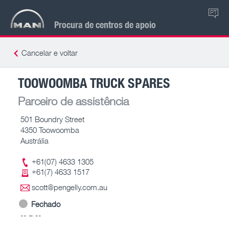
PT
Procura de centros de apoio
Cancelar e voltar
TOOWOOMBA TRUCK SPARES
Parceiro de assistência
501 Boundry Street
4350 Toowoomba
Austrália
+61(07) 4633 1305
+61(7) 4633 1517
scott@pengelly.com.au
Fechado
-- – --