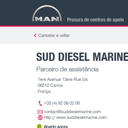
Procura de centros de apoio
Cancelar e voltar
SUD DIESEL MARIN
Parceiro de assistência
1ere Avenue 13ere Rue bis
06510 Carros
França
+33 (4) 92 08 02 06
contact@suddieselmarine.com
http:// www.suddieselmarine.com
Aberto agora