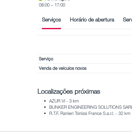
08:00 – 17:00
Serviços
Horário de abertura
Ser
Serviço
Venda de veículos novos
Localizações próximas
AZUR VI - 3 km
BUNKER ENGINEERING SOLUTIONS SARL
R.T.F. Ranieri Tonissi France S.a.r.l. - 32 km