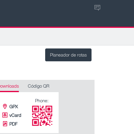
PT
Planeador de rotas
ownloads
Código QR
Phone:
GPX
vCard
PDF