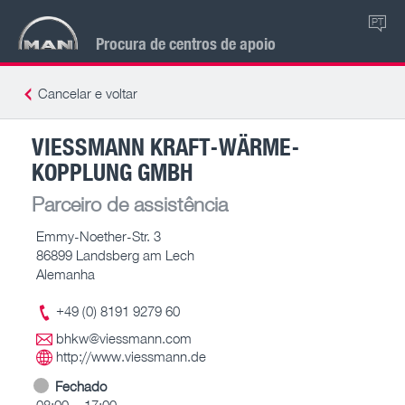
PT
Procura de centros de apoio
Cancelar e voltar
VIESSMANN KRAFT-WÄRME-
KOPPLUNG GMBH
Parceiro de assistência
Emmy-Noether-Str. 3
86899 Landsberg am Lech
Alemanha
+49 (0) 8191 9279 60
bhkw@viessmann.com
http://www.viessmann.de
Fechado
08:00 – 17:00