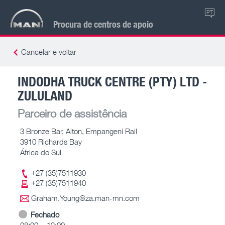
PT
Procura de centros de apoio
Cancelar e voltar
INDODHA TRUCK CENTRE (PTY) LTD -
ZULULAND
Parceiro de assistência
3 Bronze Bar, Alton, Empangeni Rail
3910 Richards Bay
África do Sul
+27 (35)7511930
+27 (35)7511940
Graham.Young@za.man-mn.com
Fechado
08:00 – 12:00