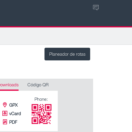
PT
Planeador de rotas
ownloads
Código QR
Phone:
GPX
vCard
PDF