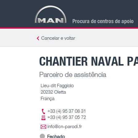
Procura de centros de apoio
Cancelar e voltar
CHANTIER NAVAL P
Parceiro de assistência
Lieu-dit Faggiolo
20232 Oletta
França
+33 (4) 95 37 08 31
+33 (4) 95 37 05 72
info@cn-parodi.fr
Fechado