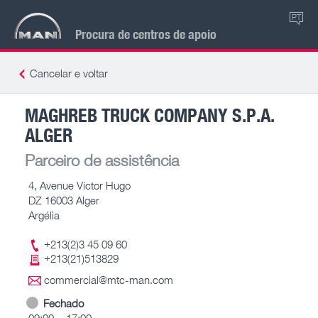
PT
Procura de centros de apoio
Cancelar e voltar
MAGHREB TRUCK COMPANY S.P.A.
ALGER
Parceiro de assistência
4, Avenue Victor Hugo
DZ 16003 Alger
Argélia
+213(2)3 45 09 60
+213(21)513829
commercial@mtc-man.com
Fechado
09:00 – 17:00