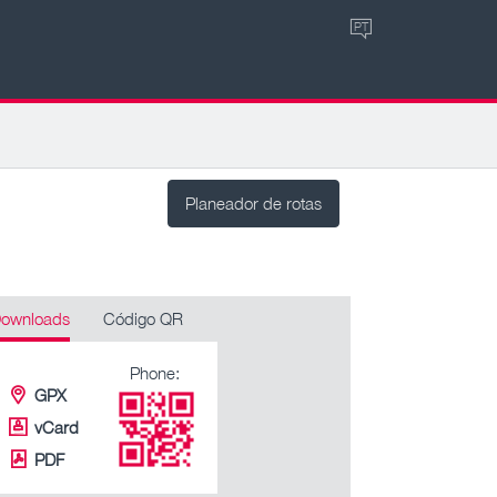
PT
Planeador de rotas
ownloads
Código QR
Phone:
GPX
vCard
PDF