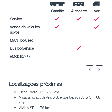
Camião
Autocarro
Van
Serviço
Venda de veículos
novos
MAN TopUsed
BusTopService
eMobility (+)
Localizações próximas
Diesel Nord S.r.l. - 67 km
Arsacar s.n.c. di Arisio S. e Santapaga A. & C. - 68
km
VIVILA SRL - 78 km