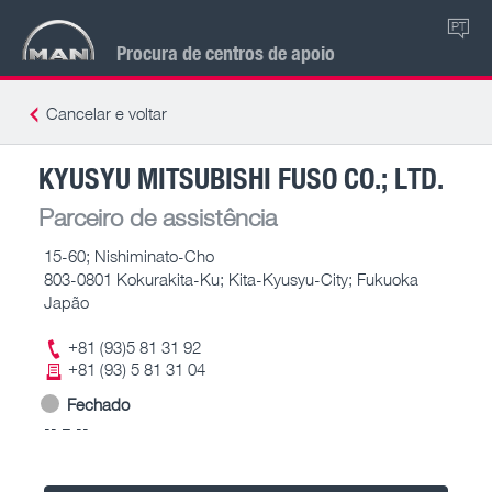
PT
Procura de centros de apoio
Cancelar e voltar
KYUSYU MITSUBISHI FUSO CO.; LTD.
Parceiro de assistência
15-60; Nishiminato-Cho
803-0801 Kokurakita-Ku; Kita-Kyusyu-City; Fukuoka
Japão
+81 (93)5 81 31 92
+81 (93) 5 81 31 04
Fechado
-- – --