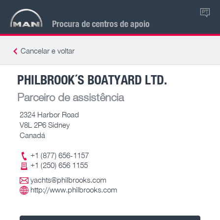
PT
Procura de centros de apoio
Cancelar e voltar
PHILBROOK´S BOATYARD LTD.
Parceiro de assistência
2324 Harbor Road
V8L 2P6 Sidney
Canadá
+1 (877) 656-1157
+1 (250) 656 1155
yachts@philbrooks.com
http://www.philbrooks.com