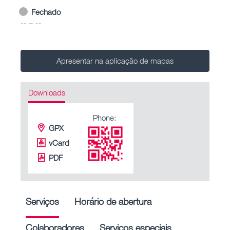
Fechado
-- – --
Apresentar na aplicação de mapas
Downloads
Phone:
GPX
vCard
PDF
Serviços
Horário de abertura
Colaboradores
Serviços especiais