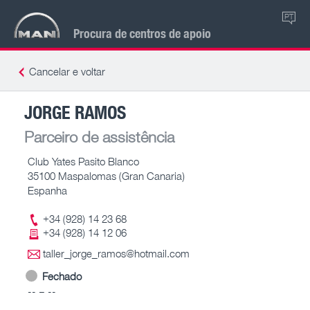
PT
Procura de centros de apoio
Cancelar e voltar
JORGE RAMOS
Parceiro de assistência
Club Yates Pasito Blanco
35100 Maspalomas (Gran Canaria)
Espanha
+34 (928) 14 23 68
+34 (928) 14 12 06
taller_jorge_ramos@hotmail.com
Fechado
-- – --