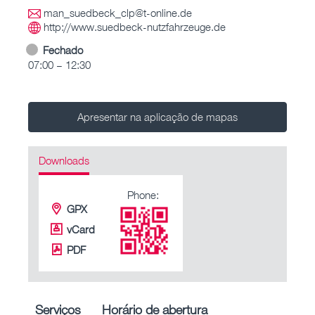
man_suedbeck_clp@t-online.de
http://www.suedbeck-nutzfahrzeuge.de
Fechado
07:00 – 12:30
Apresentar na aplicação de mapas
Downloads
Phone:
GPX
vCard
PDF
Serviços
Horário de abertura