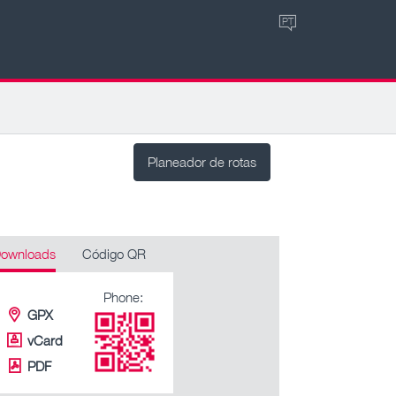
PT
Planeador de rotas
ownloads
Código QR
Phone:
GPX
vCard
PDF