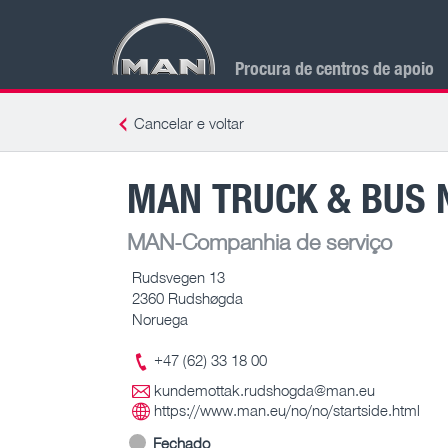
Procura de centros de apoio
Cancelar e voltar
MAN TRUCK & BUS 
MAN-Companhia de serviço
Rudsvegen 13
2360 Rudshøgda
Noruega
+47 (62) 33 18 00
kundemottak.rudshogda@man.eu
https://www.man.eu/no/no/startside.html
Fechado