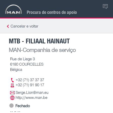
PT
Procura de centros de apoio
Cancelar e voltar
MTB - FILIAAL HAINAUT
MAN-Companhia de serviço
Rue de Liege 3
6180 COURCELLES
Bélgica
+32 (71) 37 37 37
+32 (71) 91 90 17
Serge.Lion@man.eu
http://www.man.be
Fechado
-- – --