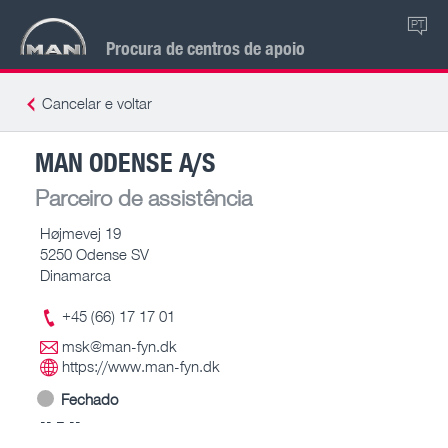
PT
Procura de centros de apoio
Cancelar e voltar
MAN ODENSE A/S
Parceiro de assistência
Højmevej 19
5250 Odense SV
Dinamarca
+45 (66) 17 17 01
msk@man-fyn.dk
https://www.man-fyn.dk
Fechado
-- – --