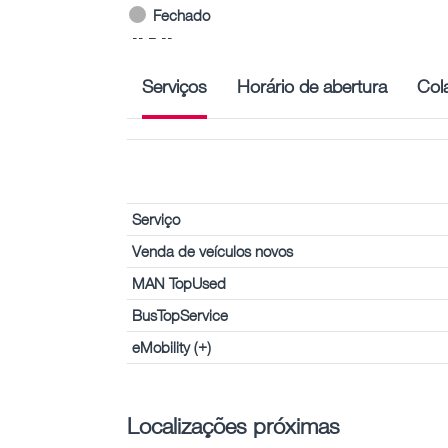
Fechado
-- – --
Serviços
Horário de abertura
Col
Serviço
Venda de veículos novos
MAN TopUsed
BusTopService
eMobility (+)
Localizações próximas