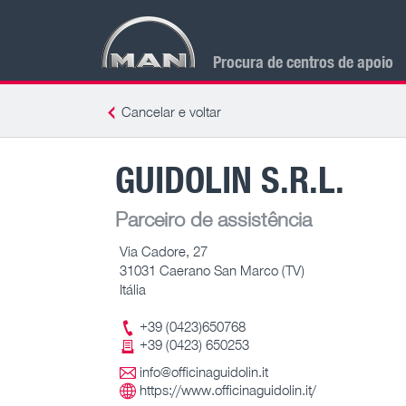
Procura de centros de apoio
Cancelar e voltar
GUIDOLIN S.R.L.
Parceiro de assistência
Via Cadore, 27
31031 Caerano San Marco (TV)
Itália
+39 (0423)650768
+39 (0423) 650253
info@officinaguidolin.it
https://www.officinaguidolin.it/