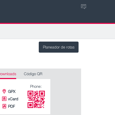
PT
Planeador de rotas
ownloads
Código QR
Phone:
GPX
vCard
PDF