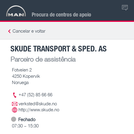
PT
Procura de centros de apoio
Cancelar e voltar
SKUDE TRANSPORT & SPED. AS
Parceiro de assistência
Fotveien 2
4250 Kopervik
Noruega
+47 (52) 85 66 66
verksted@skude.no
http://www.skude.no
Fechado
07:30 – 15:30