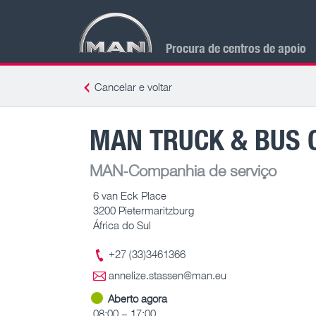
Procura de centros de apoio
Cancelar e voltar
MAN TRUCK & BUS 
MAN-Companhia de serviço
6 van Eck Place
3200 Pietermaritzburg
África do Sul
+27 (33)3461366
annelize.stassen@man.eu
Aberto agora
08:00 – 17:00