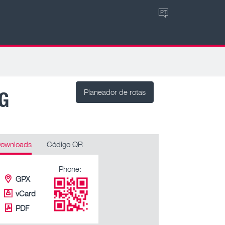
PT
G
Planeador de rotas
ownloads
Código QR
Phone:
GPX
vCard
PDF