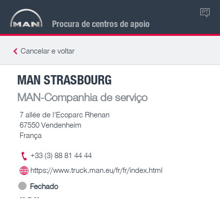
PT
Procura de centros de apoio
Cancelar e voltar
MAN STRASBOURG
MAN-Companhia de serviço
7 allée de l'Ecoparc Rhenan
67550 Vendenheim
França
+33 (3) 88 81 44 44
https://www.truck.man.eu/fr/fr/index.html
Fechado
-- – --