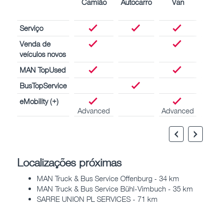
Camião
Autocarro
Van
Mot
marí
Serviço
Venda de
veículos novos
MAN TopUsed
BusTopService
eMobility (+)
Advanced
Advanced
Localizações próximas
MAN Truck & Bus Service Offenburg - 34 km
MAN Truck & Bus Service Bühl-Vimbuch - 35 km
SARRE UNION PL SERVICES - 71 km