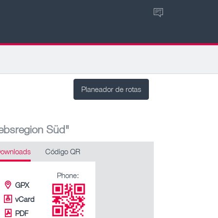
PT
Planeador de rotas
iebsregion Süd"
ownloads
Código QR
Phone:
GPX
vCard
PDF