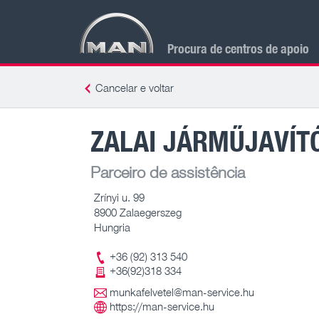
Procura de centros de apoio
Cancelar e voltar
ZALAI JÁRMŰJAVÍTÓ
Parceiro de assistência
Zrínyi u. 99
8900 Zalaegerszeg
Hungria
+36 (92) 313 540
+36(92)318 334
munkafelvetel@man-service.hu
https://man-service.hu