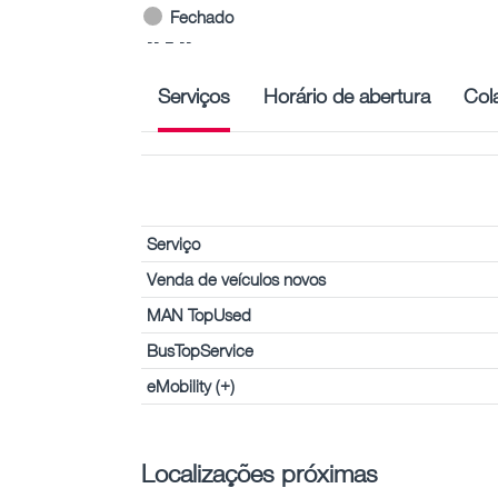
Fechado
-- – --
Serviços
Horário de abertura
Col
Serviço
Venda de veículos novos
MAN TopUsed
BusTopService
eMobility (+)
Localizações próximas