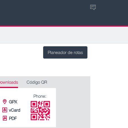
PT
Planeador de rotas
ownloads
Código QR
Phone:
GPX
vCard
PDF