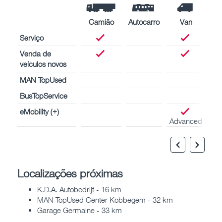
Camião
Autocarro
Van
Serviço
Venda de
veículos novos
MAN TopUsed
BusTopService
eMobility (+)
Advanced
Localizações próximas
K.D.A. Autobedrijf - 16 km
MAN TopUsed Center Kobbegem - 32 km
Garage Germaine - 33 km