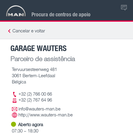
PT
Procura de centros de apoio
Cancelar e voltar
GARAGE WAUTERS
Parceiro de assistência
Tervuursesteenweg 481
3061 Bertem-Leefdaal
Bélgica
+32 (2) 766 00 66
+32 (2) 767 64 96
info@wauters-man.be
http://www.wauters-man.be
Aberto agora
07:30 – 18:30