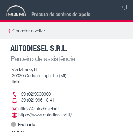
PT
Procura de centros de apoio
Cancelar e voltar
AUTODIESEL S.R.L.
Parceiro de assistência
Via Milano; 8
20020 Ceriano Laghetto (MI)
Itália
+39 (02)9660800
+39 (02) 966 10 41
ufficio@autodieselsrl.it
https://www.autodieselsrl.it/
Fechado
-- – --