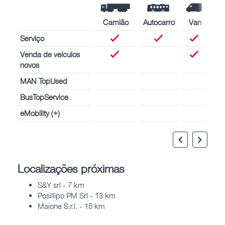
Camião
Autocarro
Van
Serviço
Venda de veículos
novos
MAN TopUsed
BusTopService
eMobility (+)
Localizações próximas
S&Y srl - 7 km
Posillipo PM Srl - 13 km
Maione S.r.l. - 15 km