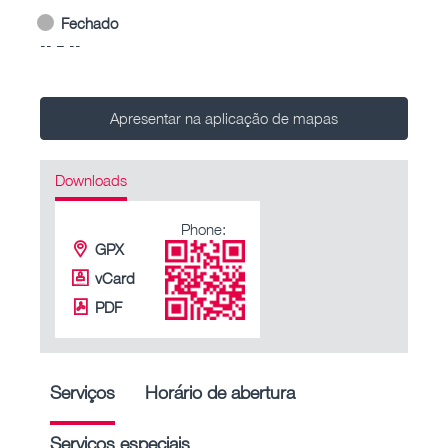
Fechado
-- – --
Apresentar na aplicação de mapas
Downloads
Phone:
GPX
vCard
PDF
Serviços
Horário de abertura
Serviços especiais