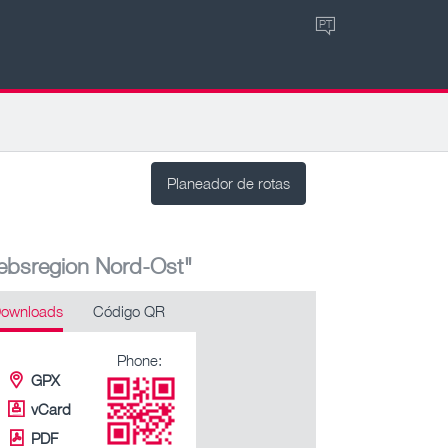
PT
Planeador de rotas
iebsregion Nord-Ost"
ownloads
Código QR
Phone:
GPX
vCard
PDF