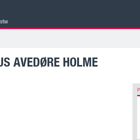
lstw
US AVEDØRE HOLME
P