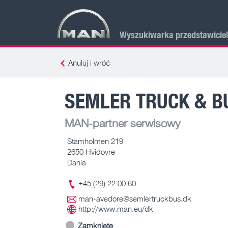
Wyszukiwarka przedstawicie
Anuluj i wróć
SEMLER TRUCK & B
MAN-partner serwisowy
Stamholmen 219
2650 Hvidovre
Dania
+45 (29) 22 00 60
man-avedore@semlertruckbus.dk
http://www.man.eu/dk
Zamknięte