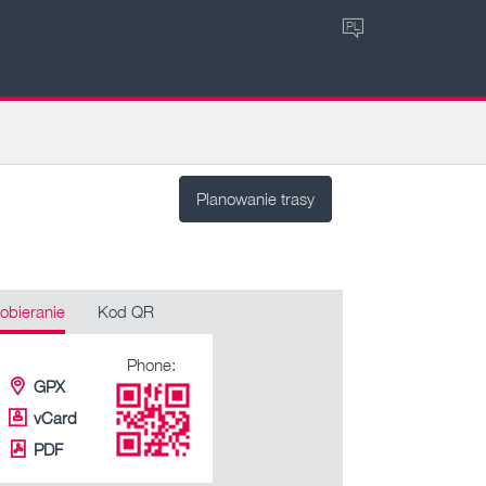
PL
Planowanie trasy
obieranie
Kod QR
Phone:
GPX
vCard
PDF