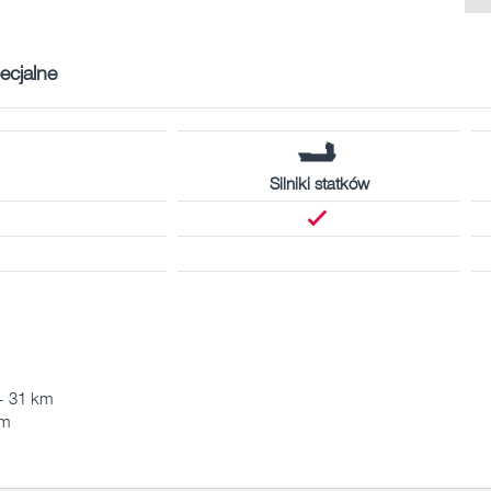
ecjalne
Silniki statków
 - 31 km
km