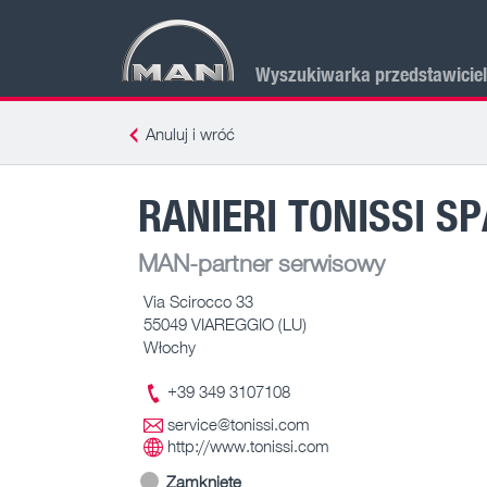
Wyszukiwarka przedstawicie
Anuluj i wróć
RANIERI TONISSI SP
MAN-partner serwisowy
Via Scirocco 33
55049 VIAREGGIO (LU)
Włochy
+39 349 3107108
service@tonissi.com
http://www.tonissi.com
Zamknięte