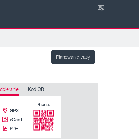
PL
Planowanie trasy
obieranie
Kod QR
Phone:
GPX
vCard
PDF