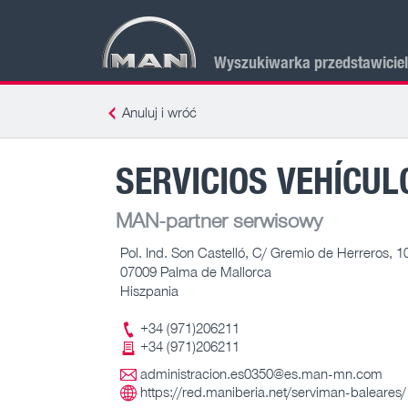
Wyszukiwarka przedstawicie
Anuluj i wróć
SERVICIOS VEHÍCUL
MAN-partner serwisowy
Pol. Ind. Son Castelló, C/ Gremio de Herreros, 1
07009 Palma de Mallorca
Hiszpania
+34 (971)206211
+34 (971)206211
administracion.es0350@es.man-mn.com
https://red.maniberia.net/serviman-baleares/