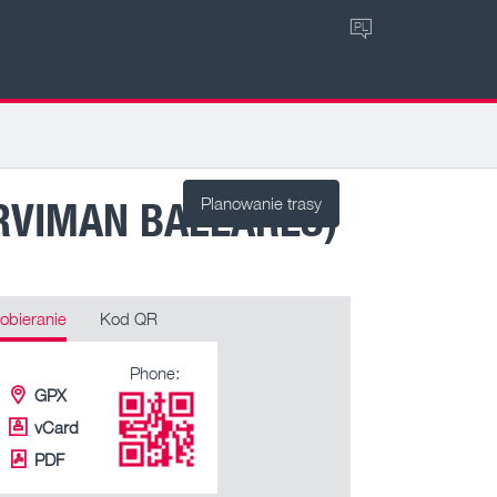
PL
ERVIMAN BALEARES)
Planowanie trasy
obieranie
Kod QR
Phone:
GPX
vCard
PDF