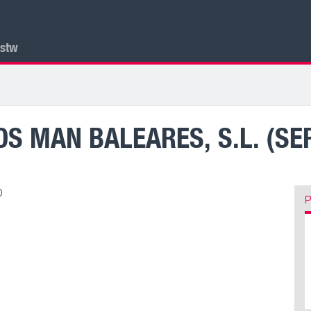
lstw
OS MAN BALEARES, S.L. (S
0
P