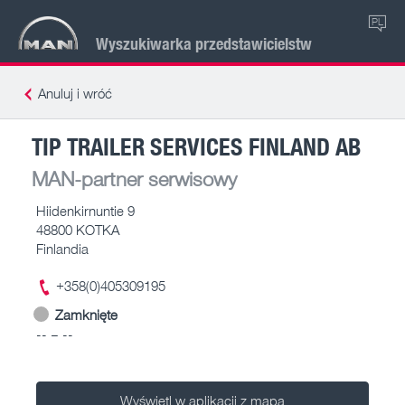
PL
Wyszukiwarka przedstawicielstw
Anuluj i wróć
TIP TRAILER SERVICES FINLAND AB
MAN-partner serwisowy
Hiidenkirnuntie 9
48800 KOTKA
Finlandia
+358(0)405309195
Zamknięte
-- – --
Wyświetl w aplikacji z mapą