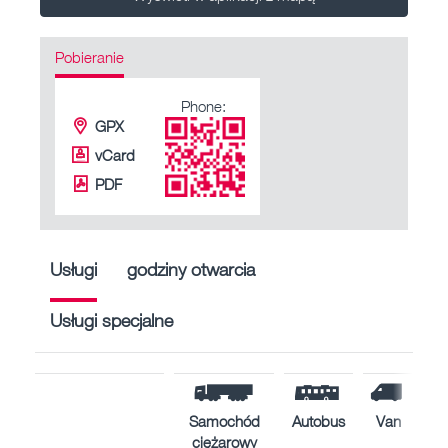
Pobieranie
Phone:
GPX
vCard
PDF
Usługi
godziny otwarcia
Usługi specjalne
Samochód
Autobus
Van
ciężarowy