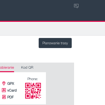
PL
Planowanie trasy
obieranie
Kod QR
Phone:
GPX
vCard
PDF