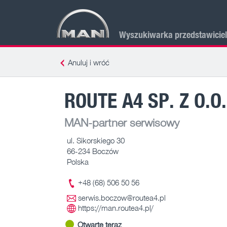
Wyszukiwarka przedstawicie
Anuluj i wróć
ROUTE A4 SP. Z O.O
MAN-partner serwisowy
ul. Sikorskiego 30
66-234 Boczów
Polska
+48 (68) 506 50 56
serwis.boczow@routea4.pl
https://man.routea4.pl/
Otwarte teraz