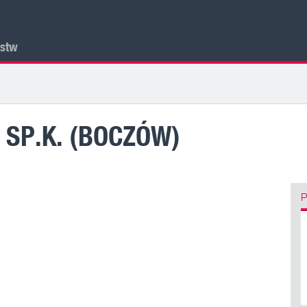
lstw
. SP.K. (BOCZÓW)
P