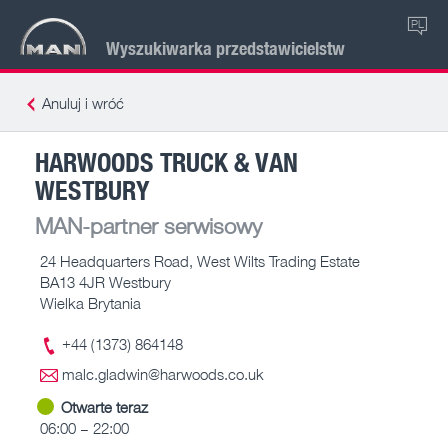
PL
Wyszukiwarka przedstawicielstw
Anuluj i wróć
HARWOODS TRUCK & VAN
WESTBURY
MAN-partner serwisowy
24 Headquarters Road, West Wilts Trading Estate
BA13 4JR Westbury
Wielka Brytania
+44 (1373) 864148
malc.gladwin@harwoods.co.uk
Otwarte teraz
06:00 – 22:00