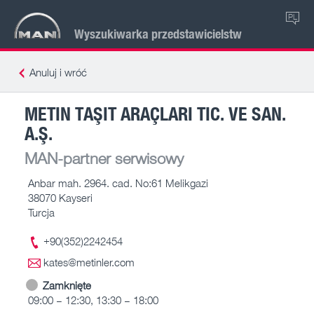
PL
Wyszukiwarka przedstawicielstw
Anuluj i wróć
METIN TAŞIT ARAÇLARI TIC. VE SAN.
A.Ş.
MAN-partner serwisowy
Anbar mah. 2964. cad. No:61 Melikgazi
38070 Kayseri
Turcja
+90(352)2242454
kates@metinler.com
Zamknięte
09:00 – 12:30, 13:30 – 18:00