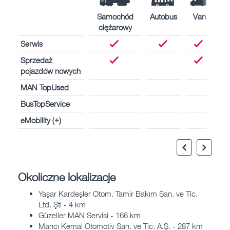
Samochód
Autobus
Van
ciężarowy
Serwis
Sprzedaż
pojazdów nowych
MAN TopUsed
BusTopService
eMobility (+)
Okoliczne lokalizacje
Yaşar Kardeşler Otom. Tamir Bakım San. ve Tic.
Ltd. Şti - 4 km
Güzeller MAN Servisi - 166 km
Mancı Kemal Otomotiv San. ve Tic. A.Ş. - 287 km